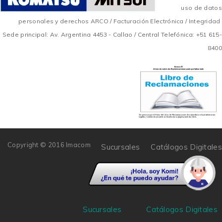
uso de datos
personales y derechos ARCO
/
Facturación Electrónica
/
Integridad
Sede principal: Av. Argentina 4453 - Callao / Central Telefónica: +51 615-
8400
Copyright © 2016 Imacom
Sucursales
Catálogos Digitales
Sucursales
Catálogos Digitales