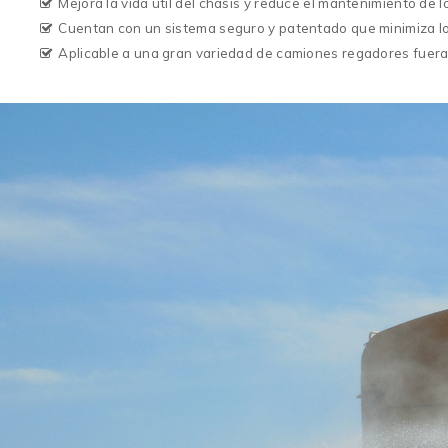
Mejora la vida útil del chasis y reduce el mantenimiento de 
Cuentan con un sistema seguro y patentado que minimiza lo
Aplicable a una gran variedad de camiones regadores fuera